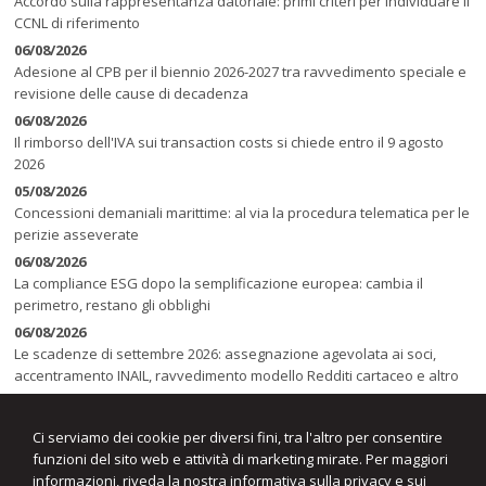
Accordo sulla rappresentanza datoriale: primi criteri per individuare il
CCNL di riferimento
06/08/2026
Adesione al CPB per il biennio 2026-2027 tra ravvedimento speciale e
revisione delle cause di decadenza
06/08/2026
Il rimborso dell'IVA sui transaction costs si chiede entro il 9 agosto
2026
05/08/2026
Concessioni demaniali marittime: al via la procedura telematica per le
perizie asseverate
06/08/2026
La compliance ESG dopo la semplificazione europea: cambia il
perimetro, restano gli obblighi
06/08/2026
Le scadenze di settembre 2026: assegnazione agevolata ai soci,
accentramento INAIL, ravvedimento modello Redditi cartaceo e altro
05/08/2026
RENTRI: aggiornate le modalità di compilazione dei modelli relativi al
Ci serviamo dei cookie per diversi fini, tra l'altro per consentire
registro e al formulario
funzioni del sito web e attività di marketing mirate. Per maggiori
informazioni, riveda la nostra
informativa sulla privacy e sui